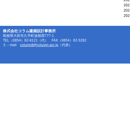
20
20
20
20
株式会社コラム建築設計事務所
島根県大田市久手町波根西777-1
TEL（0854）82-8121（代） FAX（0854）82-5282
Ｅ－mail
columntt@column-arc.jp
（代表）