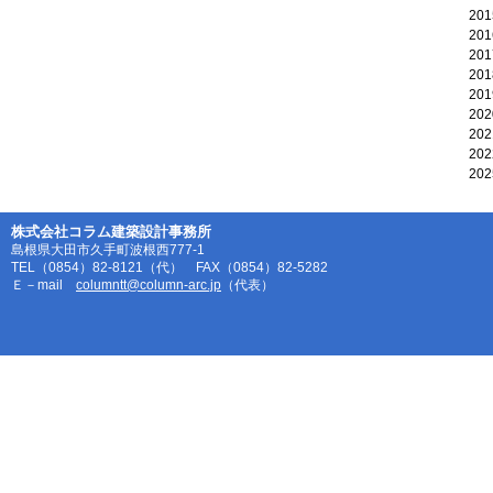
20
20
20
20
20
20
20
20
20
株式会社コラム建築設計事務所
島根県大田市久手町波根西777-1
TEL（0854）82-8121（代） FAX（0854）82-5282
Ｅ－mail
columntt@column-arc.jp
（代表）